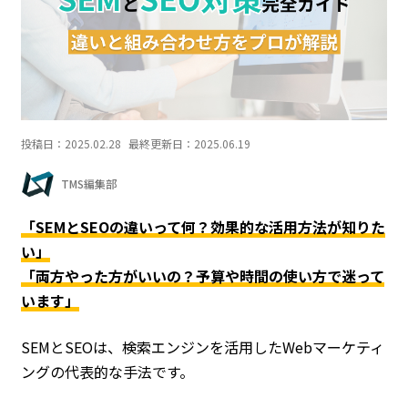
投稿日：
2025.02.28
最終更新日：
2025.06.19
TMS編集部
「SEMとSEOの違いって何？効果的な活用方法が知りた
い」
「両方やった方がいいの？予算や時間の使い方で迷って
います」
SEMとSEOは、検索エンジンを活用したWebマーケティ
ングの代表的な手法です。